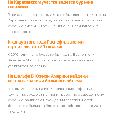
На Карасевском участке ведется бурение
скважины
В начале лета этого года было объявлено о том, что на
Карасевском месторождении, стартовали работы по
бурению скважины № 22-Р. Лицензия принадлежит
Новоэнерго.
К концу этого года Роснефть закончит
строительство 21 скважин
К 2016 году число буровых бригад на Восточно- и
Западно – Мессояхском месторождении может
увеличится до десяти.
На шельфе В Южной Америки найдены
нефтяные залежи большого объема
В этом месяце одна из американских нефтяных
компаний, в ходе выполнения работ по разведочному
бурению, заявила о нахождении залежей нефти
большого объема на блоке Stabroek, площадью 26,8
тыс. кв.км.