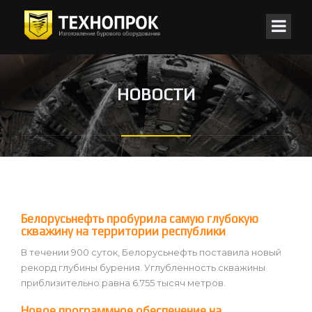
НОВОСТИ
Белорусьнефть пробурила самую глубокую
скважину на территории республики
В течении 900 суток, Белорусьнефть поставила новый
рекорд глубины бурения. Углубленность скважины
приблизительно равна 6.755 тысяч метров.
Новое программное обеспечение на