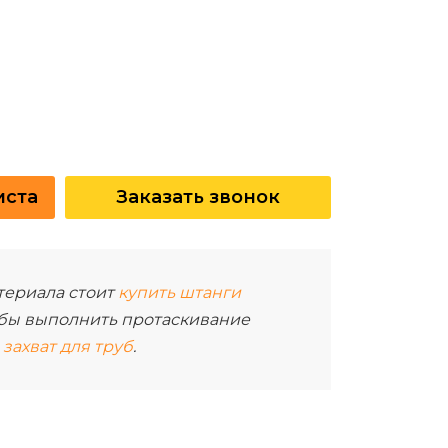
иста
Заказать звонок
териала стоит
купить штанги
тобы выполнить протаскивание
захват для труб
.