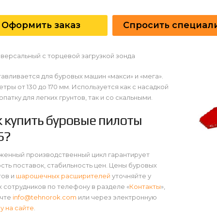
Оформить заказ
Спросить специал
иверсальный с торцевой загрузкой зонда
авливается для буровых машин «макси» и «мега».
тры от 130 до 170 мм. Используется как с насадкой
опатку для легких грунтов, так и со скальными.
к купить буровые пилоты
Б?
женный производственный цикл гарантирует
сть поставок, стабильность цен. Цены буровых
тов и
шарошечных расширителей
уточняйте у
 сотрудников по телефону в разделе «
Контакты
»,
очте
info@tehnorok.com
или через электронную
у на сайте
.