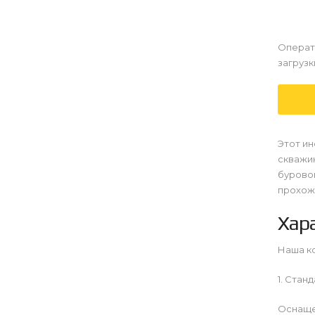
Операт
загрузк
Этот ин
скважин
бурово
прохожд
Хар
Наша ко
1. Стан
Оснаще