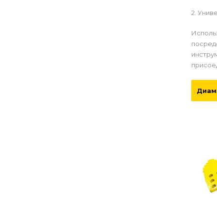
2. Унив
Использ
посред
инстру
присое
Диам