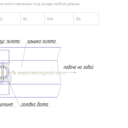
о изготовление под зонды любой длины.
82
92
106
116