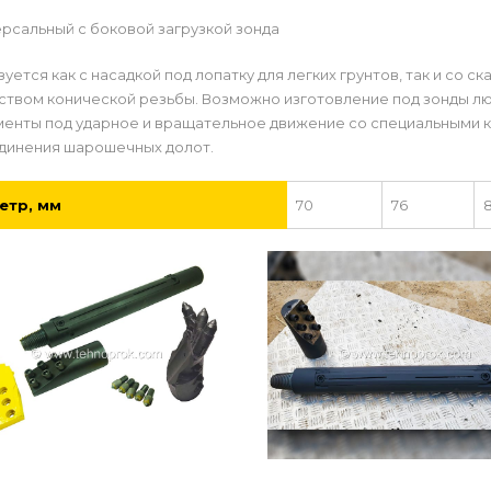
ерсальный с боковой загрузкой зонда
уется как с насадкой под лопатку для легких грунтов, так и со с
ством конической резьбы. Возможно изготовление под зонды л
менты под ударное и вращательное движение со специальными 
динения шарошечных долот.
етр, мм
70
76