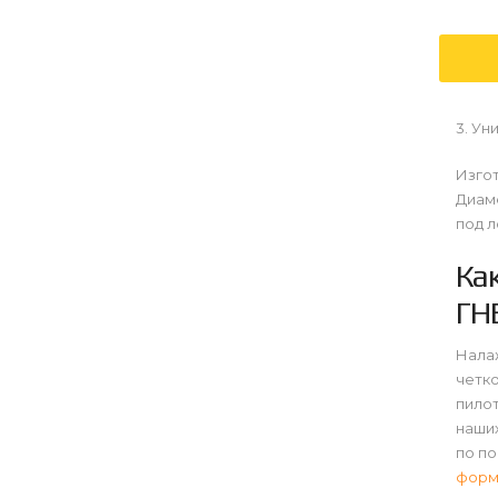
3. Ун
Изгот
Диаме
под л
Ка
ГН
Нала
четко
пило
наших
по п
форм