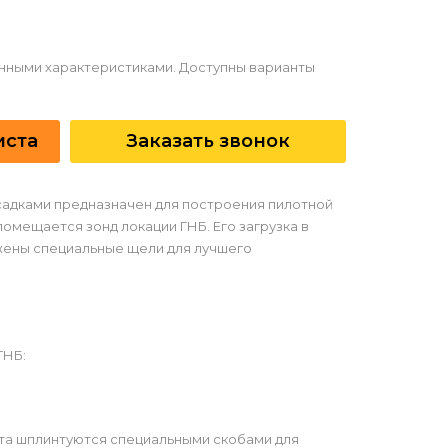
данными характеристиками. Доступны варианты
иста
Заказать звонок
асадками предназначен для построения пилотной
омещается зонд локации ГНБ. Его загрузка в
жены специальные щели для лучшего
ГНБ:
та шплинтуются специальными скобами для