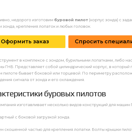
ивно, недорого изготовим
буровой пилот
(корпус зонда) с за
и зонда, крепления лопаток и любых головок.
Оформить заказ
Спросить специал
струмент в комплексе с зондом, бурильными лопатками, либо н
ы ГНБ. Представляет собой цилиндрический корпус, в который п
м пилоте бывает боковой или торцевой. По периметру располо
ения сигнала от зонда и его охлаждения.
актеристики буровых пилотов
мпания изготавливает несколько видов конструкций для машин 
дартный с боковой загрузкой зонда.
н скошенной частью для крепления лопатки. Болты крышки пило