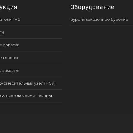
укция
Оборудование
ители ГНБ
Буроинъекционное бурение
ги
е лопатки
е головы
е захваты
-смесительный узел (НСУ)
яющие элементы Панцирь