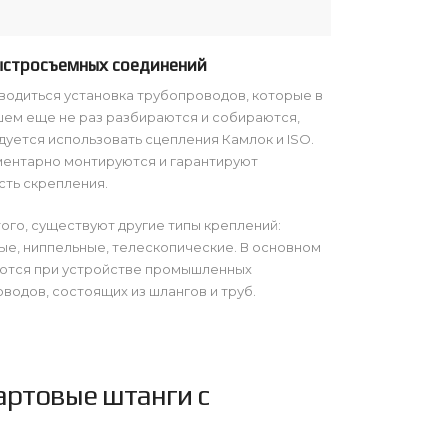
ыстросъемных соединений
водиться установка трубопроводов, которые в
ем еще не раз разбираются и собираются,
уется использовать сцепления Камлок и ISO.
ентарно монтируются и гарантируют
ть скрепления.
ого, существуют другие типы креплений:
е, ниппельные, телескопические. В основном
ются при устройстве промышленных
водов, состоящих из шлангов и труб.
артовые штанги с