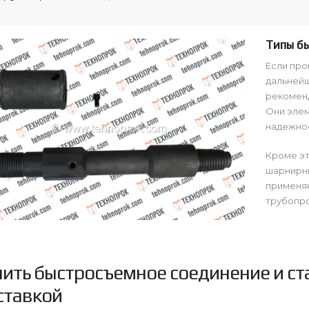
Типы б
Если про
дальнейш
рекоменд
Они элем
надежнос
Кроме эт
шарнирны
применя
трубопро
пить быстросъемное соединение и ст
ставкой