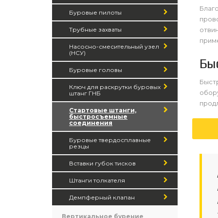
Благ
Буровые пилоты
прово
Трубные захваты
отвин
прим
Насосно-смесительный узел
(НСУ)
Бы
Буровые головы
Быст
Ключ для раскрутки буровых
обор
штанг ГНБ
продл
Стартовые штанги,
быстросъемные
соединения
Буровые твердосплавные
резцы
Вставки губок тисков
Штанги толкателя
Демпферный клапан
Вертикальное бурение