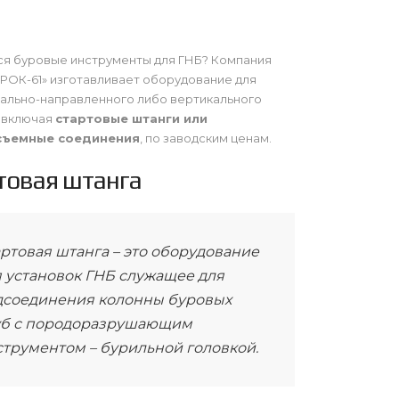
я буровые инструменты для ГНБ? Компания
ОК-61» изготавливает оборудование для
ально-направленного либо вертикального
 включая
стартовые штанги или
съемные соединения
, по заводским ценам.
товая штанга
ртовая штанга – это оборудование
я установок ГНБ служащее для
дсоединения колонны буровых
уб с породоразрушающим
струментом – бурильной головкой.