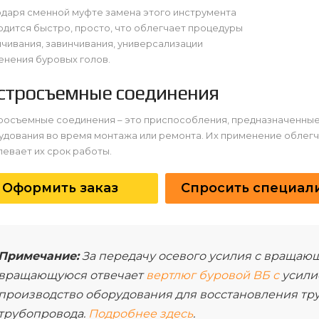
одаря сменной муфте замена этого инструмента
дится быстро, просто, что облегчает процедуры
чивания, завинчивания, универсализации
енения буровых голов.
стросъемные соединения
росъемные соединения – это приспособления, предназначенные
удования во время монтажа или ремонта. Их применение облег
евает их срок работы.
Оформить заказ
Спросить специал
Примечание:
За передачу осевого усилия с вращающ
вращающуюся отвечает
вертлюг буровой ВБ с
усилие
производство оборудования для восстановления тру
трубопровода.
Подробнее здесь
.