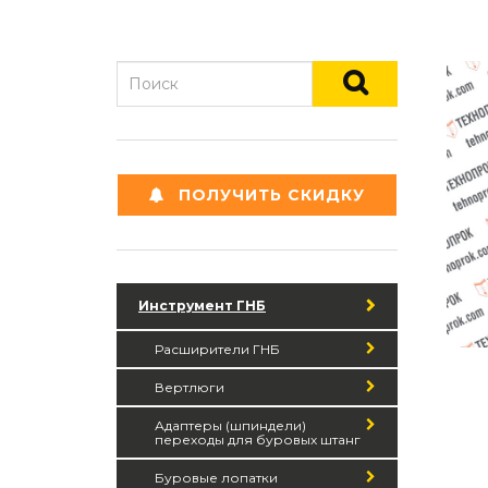
ПОЛУЧИТЬ СКИДКУ
Инструмент ГНБ
Расширители ГНБ
Вертлюги
Адаптеры (шпиндели)
переходы для буровых штанг
Буровые лопатки