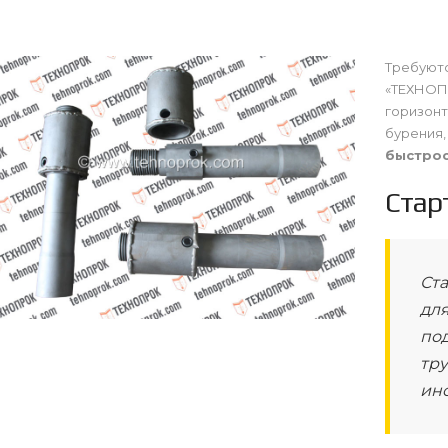
Требуютс
«ТЕХНОПР
горизонт
бурения,
быстро
Стар
Ста
дл
по
тр
ин