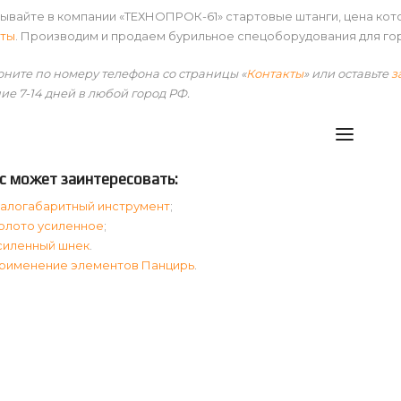
ывайте в компании «ТЕХНОПРОК-61» стартовые штанги, цена кот
аты
. Производим и продаем бурильное спецоборудования для го
ните по номеру телефона со страницы «
Контакты
» или оставьте
з
ие 7-14 дней в любой город РФ.
с может заинтересовать:
алогабаритный инструмент
;
олото усиленное
;
силенный шнек
.
рименение элементов Панцирь
.