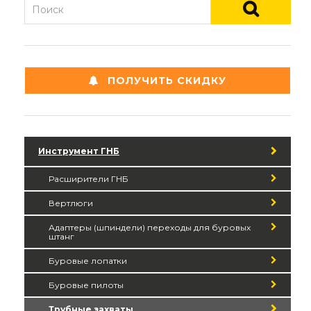
ПОЛУЧИТЬ СКИДКУ
Инструмент ГНБ
Расширители ГНБ
Вертлюги
Адаптеры (шпиндели) переходы для буровых
штанг
Буровые лопатки
Буровые пилоты
Трубные захваты