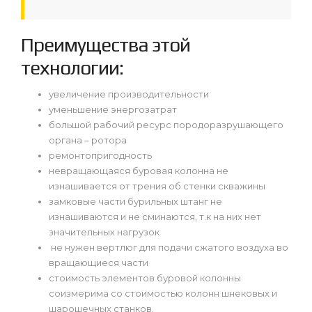
Преимущества этой
технологии:
увеличение производительности
уменьшение энергозатрат
большой рабочий ресурс породоразрушающего
органа – ротора
ремонтопригодность
невращающаяся буровая колонна не
изнашивается от трения об стенки скважины
замковые части бурильных штанг не
изнашиваются и не сминаются, т.к на них нет
значительных нагрузок
не нужен вертлюг для подачи сжатого воздуха во
вращающиеся части
стоимость элементов буровой колонны
соизмерима со стоимостью колонн шнековых и
шарошечных станков.