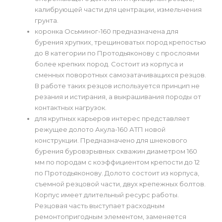
калибрующей части для центрации, измельчения
грунта.
коронка Осьминог-160 предназначена для
бурения хрупких, трещиноватых пород крепостью
до 8 категории по Протодьяконову с прослоями
более крепких пород. Состоит из корпуса и
сменных поворотных самозатачиващихся резцов.
В работе таких резцов используется принцип не
резания и истирания, а выкрашивания породы от
контактных нагрузок.
для крупных карьеров интерес представляет
режущее долото Акула-160 АТП новой
конструкции. Предназначено для шнекового
бурения буровзрывных скважин диаметром 160
мм по породам с коэффициентом крепости до 12
по Протодьяконову. Долото состоит из корпуса,
съемной резцовой части, двух крепежных болтов.
Корпус имеет длительный ресурс работы.
Резцовая часть выступает расходным
ремонтопригодным элементом, заменяется