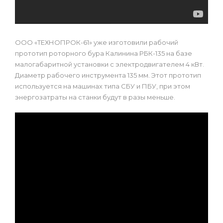
ООО «ТЕХНОПРОК-61» уже изготовили рабочий
прототип роторного бура Калинина РБК-135 на базе
малогабаритной установки с электродвигателем 4 кВт.
Диаметр рабочего инструмента 135 мм. Этот прототип
используется на машинах типа СБУ и ПБУ, при этом
энергозатраты на станки будут в разы меньше.