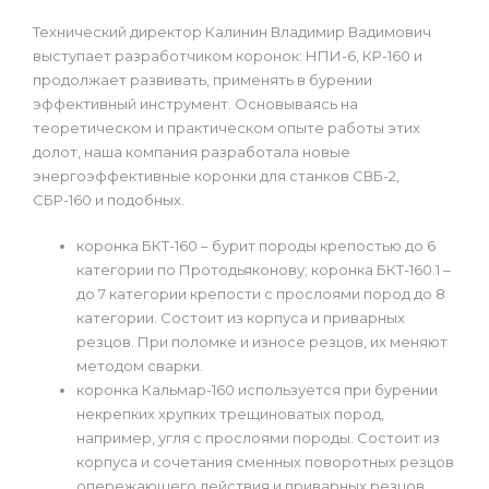
Технический директор Калинин Владимир Вадимович
выступает разработчиком коронок: НПИ-6, КР-160 и
продолжает развивать, применять в бурении
эффективный инструмент. Основываясь на
теоретическом и практическом опыте работы этих
долот, наша компания разработала новые
энергоэффективные коронки для станков СВБ-2,
СБР-160 и подобных.
коронка БКТ-160 – бурит породы крепостью до 6
категории по Протодьяконову; коронка БКТ-160.1 –
до 7 категории крепости с прослоями пород до 8
категории. Состоит из корпуса и приварных
резцов. При поломке и износе резцов, их меняют
методом сварки.
коронка Кальмар-160 используется при бурении
некрепких хрупких трещиноватых пород,
например, угля с прослоями породы. Состоит из
корпуса и сочетания сменных поворотных резцов
опережающего действия и приварных резцов,