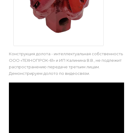
Конструкция долота - интеллектуальная собственность
ООО «ТЕХНОПРОК-61» и ИП Калинина В.В., не подлежит
распространению передаче третьим лицам.
Демонстрируем долото по видеосвязи.