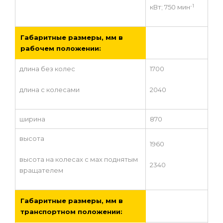
-1
кВт; 750 мин
Габаритные размеры, мм в
рабочем положении:
длина без колес
1700
длина с колесами
2040
ширина
870
высота
1960
высота на колесах с мах поднятым
2340
вращателем
Габаритные размеры, мм в
транспортном положении: