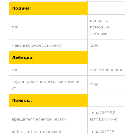
Подача:
цепная с
тип
помощью
лебедки
максимальное усилие,кг
1200
Лебедка:
тип
электропривод
грузоподъемность максимальная,
1200
кг
Привод :
типа АИР 5,5
-1
вращателя электрический
кВт; 1500 мин
лебедки электрический
типа АИР 1,5