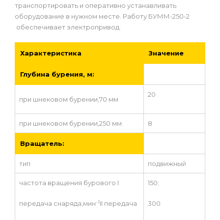
транспортировать и оперативно устанавливать
оборудование в нужном месте. Работу БУММ-250-2
обеспечивает электропривод.
Характеристика
Значение
Глубина бурения, м:
20
при шнековом бурении,70 мм
при шнековом бурении,250 мм
8
Вращатель:
тип
подвижный
частота вращения бурового I
150;
-1
передача снаряда,мин
II передача
300